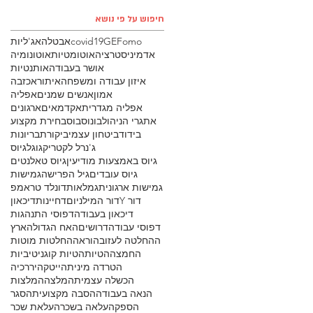
חיפוש על פי נושא
Fomo
GE
covid19
אבטלה
אג'ליות
אדמיניסטרציה
אוטומטיות
אוטונומיה
אושר בעבודה
אותנטיות
איזון עבודה ומשפחה
איתור
אכזבה
אמון
אנשים שמנים
אפליה
אפליה מגדרית
אקדמאים
ארגונים
אתגרי הניהול
בונוס
בוס
בחירת מקצוע
בידוד
ביטחון עצמי
ביקורת
בריונות
ג'נרל לקטריק
גוגל
גיוס
גיוס באמצעות מודיעין
גיוס טאלנטים
גיוס עובדים
גיל הפרישה
גמישות
גמישות ארגונית
גמלאות
דונלד טראמפ
דור Y
דור המילניום
דחיינות
דיכאון
דיכאון בעבודה
דפוסי התנהגות
דפוסי עבודה
דרושים
האח הגדול
הארץ
ההחלטה לעזוב
הוראה
החלטות מוטות
החמצה
הטיות
הטיות קוגניטיביות
הטרדה מינית
הייטק
היררכיה
הכשלה עצמית
המלצה
המלצות
הנאה בעבודה
הסבה מקצועית
הסגר
הספק
העלאה בשכר
העלאת שכר