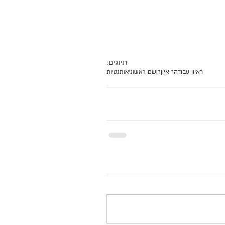
תיוגים:
ראיון עבודה
ריאיון
רושם ראשוני
אותנטיות