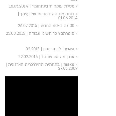
> מסלול עוקף ״הבינתחומי״ | 18.05.2014
> דוחה את ההזדמנויות של עצמך |
01.06.2014
>
30 זה ה-40 החדש | 26.07.2015
> פוטרתם? כך תשיגו עבודה | 23.08.2015
>
הארץ
| לבחור נכון | 02.2015
>
את
| מה את שווה? | 22.02.2016
>
mako
| בתחתית ההיררכריה הארגונית |
27.05.2009