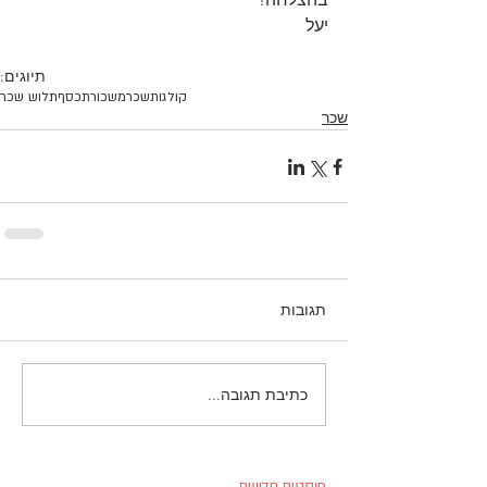
יעל 
תיוגים:
קולגות
שכר
משכורת
כסף
תלוש שכר
שכר
תגובות
כתיבת תגובה...