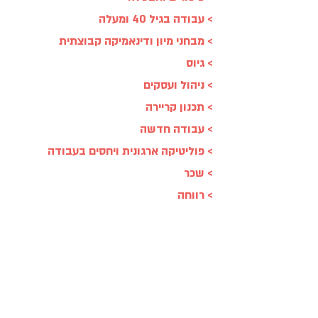
> עבודה בגיל 40 ומעלה
> מבחני מיון ודינאמיקה קבוצתית
>
גיוס
> ניהול ועסקים
> תכנון קריירה
> עבודה חדשה
> פוליטיקה ארגונית ויחסים בעבודה
> שכר
> רווחה
> גמלאות
> משברים ארגוניים